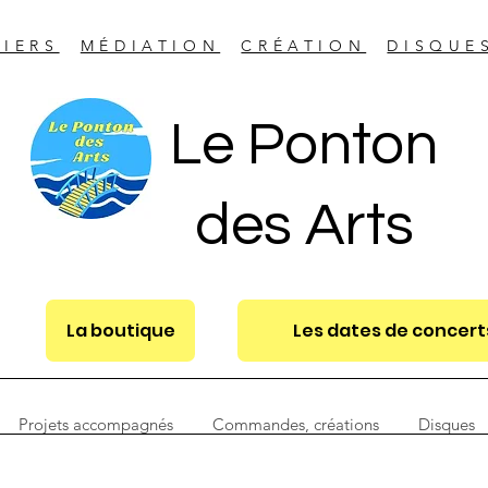
LIERS
MÉDIATION
CRÉATION
DISQUE
Le Ponton
des Arts
La boutique
Les dates de concerts
Projets accompagnés
Commandes, créations
Disques