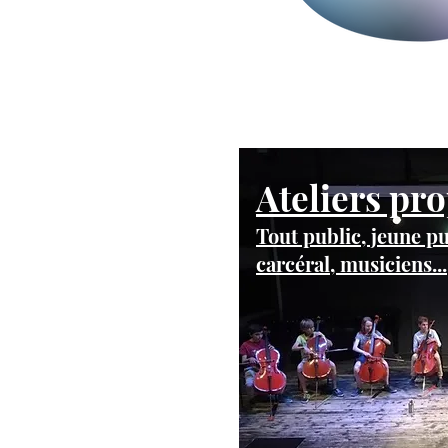
A
teliers pr
Tout public, jeune pu
carcéral, musiciens...