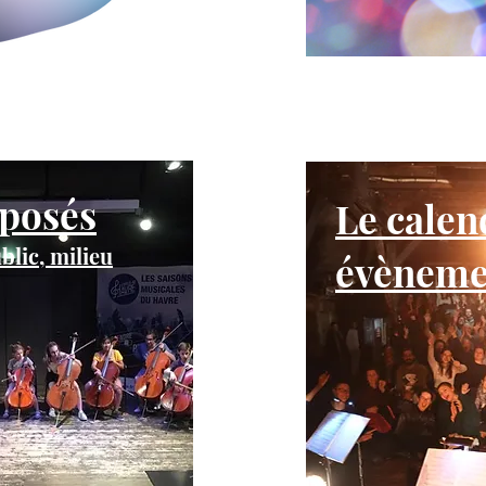
oposés
Le calen
blic, milieu
évènem