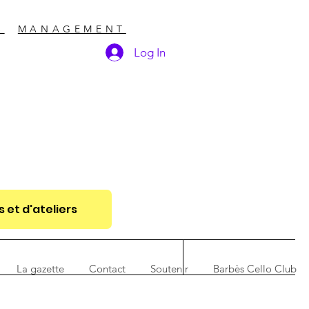
S
MANAGEMENT
Log In
 et d'ateliers
La gazette
Contact
Soutenir
Barbès Cello Club